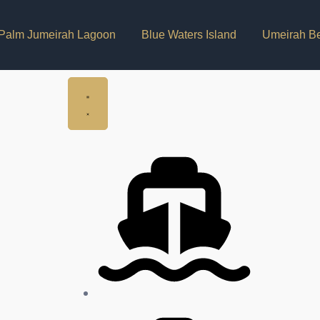
Palm Jumeirah Lagoon
Blue Waters Island
Umeirah B