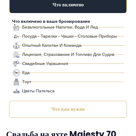
Что включено
Что включено в ваше бронирование
Безалкогольные Напитки, Вода И Лед.
Посуда - Тарелки - Чашки - Столовые Приборы
Опытный Капитан И Команда.
Лицензия, Страхование И Топливо Для Судов.
Свадебные Украшения
Еда
Торт
Цветы Пательса
Что вам нужно
Свадьба на яхте Majesty 70