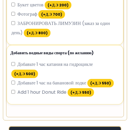
Букет цветов
(+
Д.Э
200
)
Фотограф
(+
Д.Э
700
)
ЗАБРОНИРОВАТЬ ЛИМУЗИН (заказ за один
день)
(+
Д.Э
800
)
Добавить водные виды спорта (по желанию)
Добавьте 1 час катания на гидроцикле
(+
Д.Э
500
)
Добавьте 1 час на банановой лодке
(+
Д.Э
550
)
Add 1 hour Donut Ride
(+
Д.Э
550
)