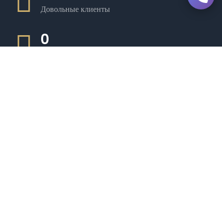
Довольные клиенты
0
Роскошные лодки
0
Опытный экипаж
0
Премиум-услуги
Свяжитесь с нами
Дубай, Объединенные Арабские Эмираты