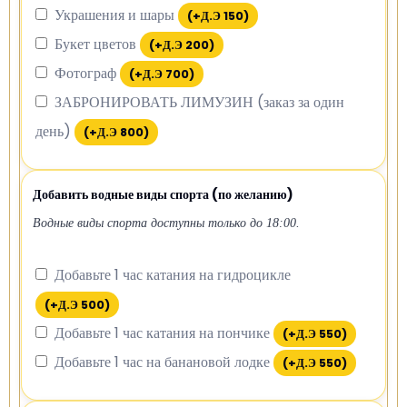
Украшения и шары
(+
Д.Э
150
)
Букет цветов
(+
Д.Э
200
)
Фотограф
(+
Д.Э
700
)
ЗАБРОНИРОВАТЬ ЛИМУЗИН (заказ за один
день)
(+
Д.Э
800
)
Добавить водные виды спорта (по желанию)
Водные виды спорта доступны только до 18:00.
Добавьте 1 час катания на гидроцикле
(+
Д.Э
500
)
Добавьте 1 час катания на пончике
(+
Д.Э
550
)
Добавьте 1 час на банановой лодке
(+
Д.Э
550
)