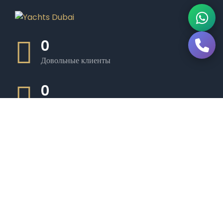
0
Довольные клиенты
0
Роскошные лодки
0
Опытный экипаж
0
Премиум-услуги