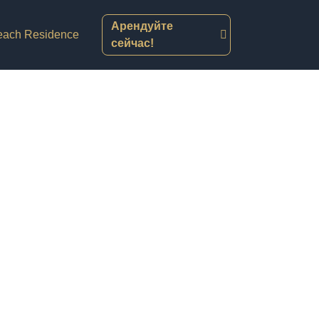
Арендуйте
each Residence
сейчас!