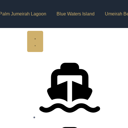
Palm Jumeirah Lagoon
Blue Waters Island
Umeirah B