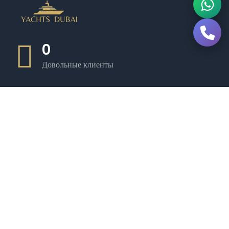
0
Довольные клиенты
0
Роскошные лодки
0
Опытный экипаж
0
Премиум-услуги