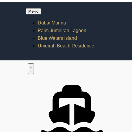
Меню
Dubai Marina
Palm Jumeirah Lagoon
Blue Waters Island
Umeirah Beach Residence