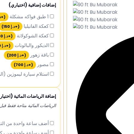
إضافات إضافية (اختياري)
1 طبق فواكه مشكلة
(+
د
كعكة الفانيليا
(+
د.إ
150
)
كعكة الشوكولاتة
(+
د.إ
150
الديكور والبالونات
(+
د.إ
150
باقة زهور
(+
د.إ
200
)
مصور
(+
د.إ
700
)
استلام سيارة ليموزين (ا
إضافة الرياضات المائية (اختيار
الرياضات المائية متاحة فقط قبل الساع
أضف ساعة واحدة من التز
أضف ساعة واحدة من ركو