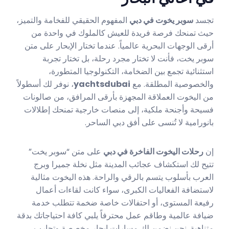
تجسد
سوبر يخوت في دبي
المفهوم الحقيقي للفخامة والتميز،
حيث تمنحك فرصة فريدة للعيش كالملوك في واحدة من
أرقى الوجهات البحرية عالمياً. عندما تختار الإبحار على متن
سوبر يخت، فأنت لا تختار مجرد رحلة، بل تختار تجربة
استثنائية تجمع بين الضخامة، التكنولوجيا المتطورة،
والخصوصية المطلقة. مع
yachtsdubai
، نوفر لك أسطولاً
من اليخوت العملاقة المجهزة بأرقى المرافق، من صالونات
فسيحة وأجنحة ملكية، إلى منصات خارجية تمنحك إطلالات
بانورامية لا تُنسى على أفق دبي الساحر.
إن
رحلات اليخوت الفاخرة في دبي
على متن “سوبر يخت”
تتيح لك استكشاف عجائب المدينة مثل نخلة جميرا وبرج
العرب بأسلوب يتسم بالرقي والراحة. هذه اليخوت مثالية
لاستضافة الفعاليات الكبرى، سواء كانت لقاءات أعمال
رفيعة المستوى، أو احتفالات خاصة ضخمة تتطلب خدمة
ضيافة عالمية وطاقم عمل محترفاً يلبي كافة احتياجاتك بدقة
متناهية. نحن نضمن لك مسارات إبحار مخصصة وتجارب