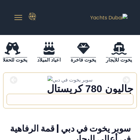
يخوت للايجار
يخوت فاخرة
اعياد الميلاد
يخوت للحفلات
جاليون 780 كريستال
سوبر يخوت في دبي | قمة الرفاهية
في أعالي البحار