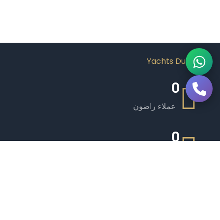
0
عملاء راضون
0
يخوت فاخرة
0
طاقم ذو خبرة