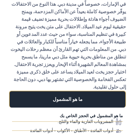
في الإمارات، خصوصاً في مدينة دبي. هذا النوع من الاحتفالات
يوفّر خصوصية كاملة بعيداً عن الأماكن المزدحمة، ويمنح
الضيوف أجواء هادئة وإطلالات بحرية مميزة تضيف قيمة
حقيقية ليوم عيد الميلاد.
الاحتفال على متن يخت يتيح مرونة
كبيرة في تنظيم المناسبة، سواء من حيث عدد المدعوين أو
طبيعة الأجواء، مما يجعله خياراً مناسباً للكبار والعائلات في
دبي. من المعلومات التي تهم القارئ أن معظم رحلات اليخوت
تنطلق من مناطق بحرية حيوية مثل دبي مارينا، ما يسمح
بمشاهدة المعالم الشهيرة أثناء الإبحار ويعزز تجربة الاحتفال.
اختيار حجز يخت لعيد الميلاد يساعد على خلق ذكرى مميزة
تعكس الفخامة والخصوصية التي تشتهر بها دبي، دون الحاجة
إلى حلول تقليدية.
ما هو المشمول
ما هو المشمول في الحجز الخاص بك
المشروبات الغازية والماء والثلج.
أدوات المائدة - الأطباق - الأكواب - أدوات المائدة