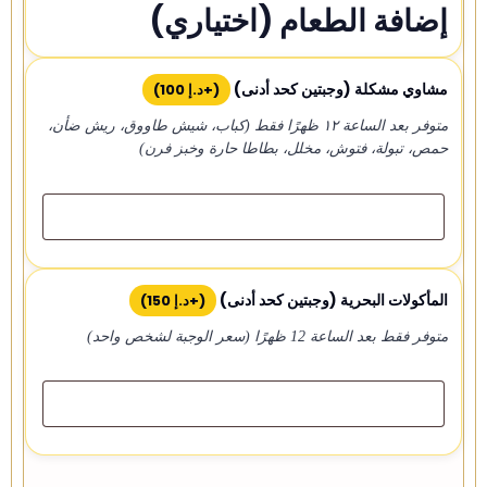
إضافة الطعام (اختياري)
مشاوي مشكلة (وجبتين كحد أدنى)
(+
د.إ
100
)
متوفر بعد الساعة ١٢ ظهرًا فقط (كباب، شيش طاووق، ريش ضأن،
حمص، تبولة، فتوش، مخلل، بطاطا حارة وخبز فرن)
المأكولات البحرية (وجبتين كحد أدنى)
(+
د.إ
150
)
متوفر فقط بعد الساعة 12 ظهرًا (سعر الوجبة لشخص واحد)