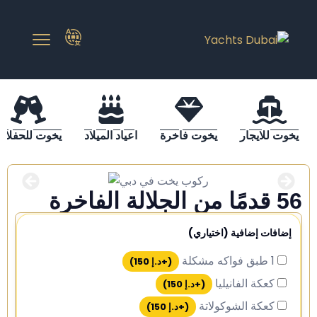
يخوت للايجار
يخوت فاخرة
اعياد الميلاد
يخوت للحفلات
56 قدمًا من الجلالة الفاخرة
إضافات إضافية (اختياري)
1 طبق فواكه مشكلة
(+
د.إ
150
)
كعكة الفانيليا
(+
د.إ
150
)
كعكة الشوكولاتة
(+
د.إ
150
)