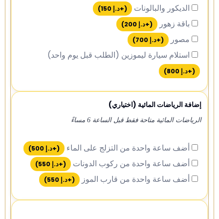
الديكور والبالونات
(+
د.إ
150
)
باقة زهور
(+
د.إ
200
)
مصور
(+
د.إ
700
)
استلام سيارة ليموزين (الطلب قبل يوم واحد)
(+
د.إ
800
)
إضافة الرياضات المائية (اختياري)
الرياضات المائية متاحة فقط قبل الساعة 6 مساءً
أضف ساعة واحدة من التزلج على الماء
(+
د.إ
500
)
أضف ساعة واحدة من ركوب الدونات
(+
د.إ
550
)
أضف ساعة واحدة من قارب الموز
(+
د.إ
550
)