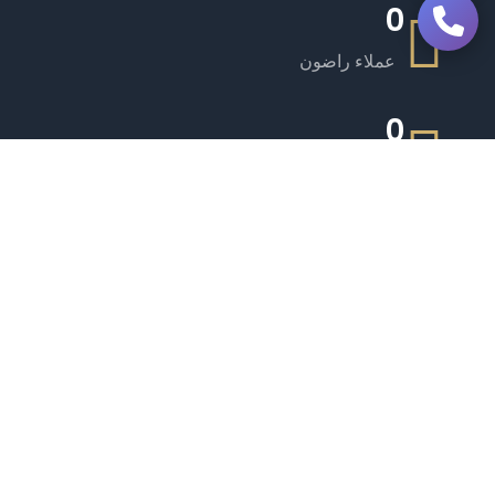
0
عملاء راضون
0
يخوت فاخرة
0
طاقم ذو خبرة
0
مرافق مميزة