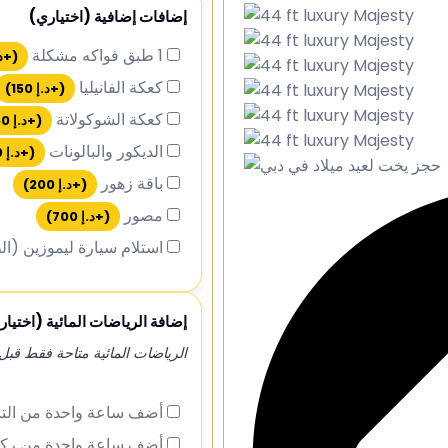
إضافات إضافية (اختياري)
1 طبق فواكه مشكلة
(+
د
كعكة الفانيليا
(+
د.إ
150
)
كعكة الشوكولاتة
(+
د.إ
150
الديكور والبالونات
(+
د.إ
150
باقة زهور
(+
د.إ
200
)
مصور
(+
د.إ
700
)
استلام سيارة ليموزين (ا
إضافة الرياضات المائية (اختيار
الرياضات المائية متاحة فقط قبل الساع
أضف ساعة واحدة من التز
أضف ساعة واحدة من ركو