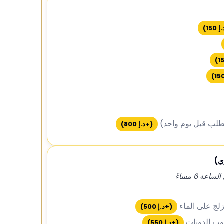
.إ
150
)
)
)
لطلب قبل يوم واحد)
(+
د.إ
800
)
ي)
ة 6 مساءً
لج على الماء
(+
د.إ
500
)
ب الدونات
(+
د.إ
550
)