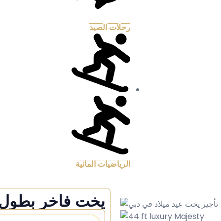
رحلات الصيد
الرياضيات المائية
يخت فاخر بطول 44 قدمً