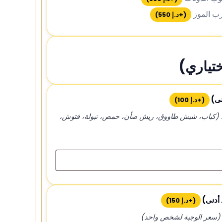
ب الموز
(+
د.إ
550
)
تياري)
نى)
(+
د.إ
100
)
اعة ١٢ ظهرًا فقط (كباب، شيش طاووق، ريش ضأن، حمص، تبولة، فتوش،
 أدنى)
(+
د.إ
150
)