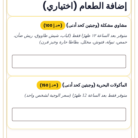
إضافة الطعام (اختياري)
مشاوي مشكلة (وجبتين كحد أدنى)
(+
د.إ
100
)
متوفر بعد الساعة ١٢ ظهرًا فقط (كباب، شيش طاووق، ريش ضأن،
حمص، تبولة، فتوش، مخلل، بطاطا حارة وخبز فرن)
المأكولات البحرية (وجبتين كحد أدنى)
(+
د.إ
150
)
متوفر فقط بعد الساعة 12 ظهرًا (سعر الوجبة لشخص واحد)