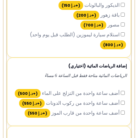
الديكور والبالونات
(+
د.إ
150
)
باقة زهور
(+
د.إ
200
)
مصور
(+
د.إ
700
)
استلام سيارة ليموزين (الطلب قبل يوم واحد)
(+
د.إ
800
)
إضافة الرياضات المائية (اختياري)
الرياضات المائية متاحة فقط قبل الساعة 6 مساءً
أضف ساعة واحدة من التزلج على الماء
(+
د.إ
500
)
أضف ساعة واحدة من ركوب الدونات
(+
د.إ
550
)
أضف ساعة واحدة من قارب الموز
(+
د.إ
550
)