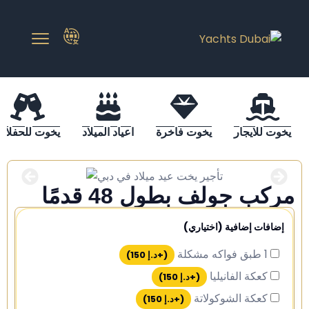
يخوت للايجار
يخوت فاخرة
اعياد الميلاد
يخوت للحفلات
مركب جولف بطول 48 قدمًا
إضافات إضافية (اختياري)
1 طبق فواكه مشكلة
(+
د.إ
150
)
كعكة الفانيليا
(+
د.إ
150
)
كعكة الشوكولاتة
(+
د.إ
150
)