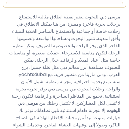
مرسى دبي لليخوت يعتبر نقطة انطلاق مثالية للاستمتاع
برحلات بحرية فاخرة ومميزة. من هنا يمكنك الانطلاق في
رحلات خاصة أو جماعية والاستمتاع بالمناظر الخلابة للميناء
وأفق المدينة.
تتميز اليخوت بمساحاتها الواسعة وتصميمها
الفاخر الذي يوفر الراحة والخصوصية للضيوف. يمكن تنظيم
الرحلة لتكون مناسبة للاسترخاء، حفلات صغيرة، أو مناسبات
خاصة مثل أعياد الميلاد والزفاف.
خلال الرحلة، يمكن
للضيوف مشاهدة أبرز معالم دبي مثل نخلة جميرا، برج
العرب، ودبي مارينا من منظور فريد.
مع yachtsdubai،
ستستمتع بخدمة احترافية وتجربة منظمة تشمل الأمان
والراحة. رحلات اليخوت من مرسى دبي توفر تجربة بحرية
استثنائية، تجمع بين المناظر الساحرة والرفاهية لتكون رحلة
لا تُنسى لكل المشاركين.
لا تكتمل رحلتك من
مرسى دبي
لليخوت
إلا بتجربة طعام استثنائية تلبي تطلعاتك. نوفر لك
خيارات متنوعة تبدأ من وجبات الإفطار الهادئة في الصباح
الباكر، وصولاً إلى بوفيهات العشاء الفاخرة وخدمات الشواء