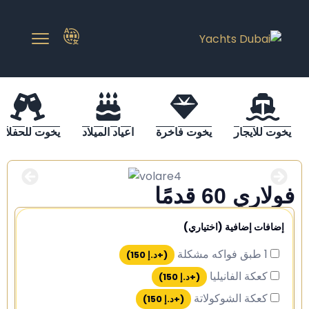
يخوت للايجار
يخوت فاخرة
اعياد الميلاد
يخوت للحفلات
فولاري 60 قدمًا
إضافات إضافية (اختياري)
1 طبق فواكه مشكلة
(+
د.إ
150
)
كعكة الفانيليا
(+
د.إ
150
)
كعكة الشوكولاتة
(+
د.إ
150
)