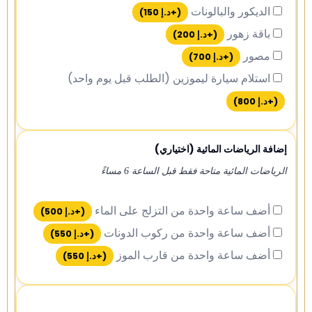
الديكور والبالونات
(+
د.إ
150
)
باقة زهور
(+
د.إ
200
)
مصور
(+
د.إ
700
)
استلام سيارة ليموزين (الطلب قبل يوم واحد)
(+
د.إ
800
)
إضافة الرياضات المائية (اختياري)
الرياضات المائية متاحة فقط قبل الساعة 6 مساءً
أضف ساعة واحدة من التزلج على الماء
(+
د.إ
500
)
أضف ساعة واحدة من ركوب الدونات
(+
د.إ
550
)
أضف ساعة واحدة من قارب الموز
(+
د.إ
550
)