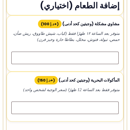
إضافة الطعام (اختياري)
مشاوي مشكلة (وجبتين كحد أدنى)
(+
د.إ
100
)
متوفر بعد الساعة ١٢ ظهرًا فقط (كباب، شيش طاووق، ريش ضأن،
حمص، تبولة، فتوش، مخلل، بطاطا حارة وخبز فرن)
المأكولات البحرية (وجبتين كحد أدنى)
(+
د.إ
150
)
متوفر فقط بعد الساعة 12 ظهرًا (سعر الوجبة لشخص واحد)