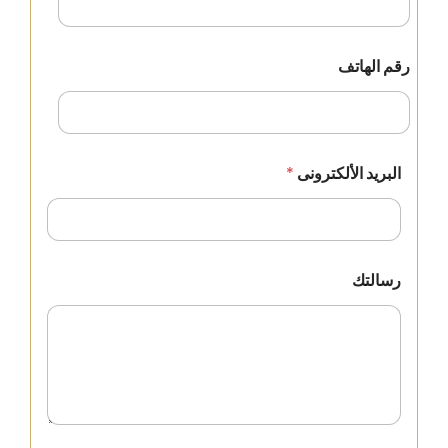
رقم الهاتف
البريد الألكترونى
*
ا
رسالتك
ل
ه
ا
ت
ف
ب
ا
ل
ك