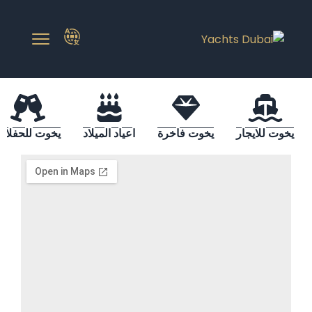
يخوت للايجار
يخوت فاخرة
اعياد الميلاد
يخوت للحفلات