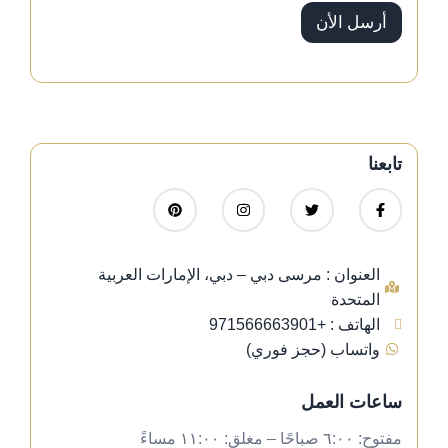
ا
أرسل الأن
م
ل
ا
ل
أ
ل
ك
ت
تابعنا
ر
و
ن
ى
العنوان : مرسى دبي – دبي، الإمارات العربية
المتحدة
الهاتف : +971566663901
واتساب (حجز فوري)
ساعات العمل
مفتوح: ٦:٠٠ صباحًا – مغلق: ١١:٠٠ مساءً