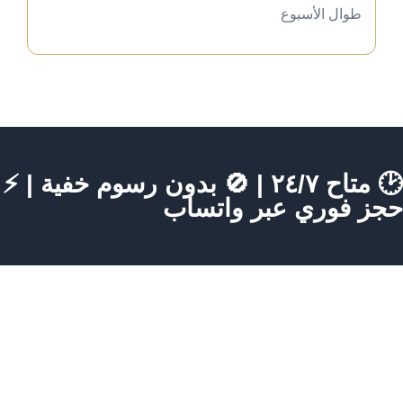
طوال الأسبوع
🕑 متاح ٢٤/٧ | 🚫 بدون رسوم خفية | ⚡
حجز فوري عبر واتساب